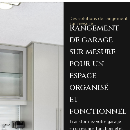
Des solutions de rangement
sur mesure
Rangement
de garage
sur mesure
pour un
espace
organisé
et
fonctionnel
Transformez votre garage
en un espace fonctionnel et