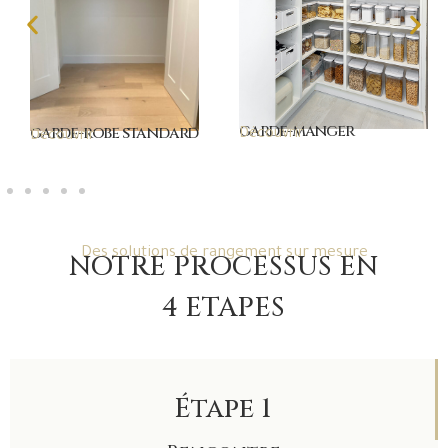
garde-manger
garde-robe standard
Découvrir
Découvrir
Des solutions de rangement sur mesure
NOTRE PROCESSUS EN
4 ETAPES
Étape 1