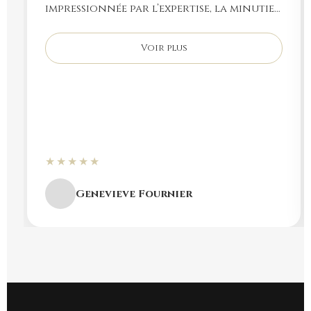
impressionnée par l’expertise, la minutie
et la convivialité de Patrick. Je
recommande fortement. Merci encore !
Voir plus
★★★★★
Genevieve Fournier