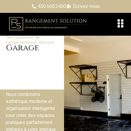
450.660.2400
Écrivez-nous
Des solutions de
rangement sur mesure
Garage
Nous combinons
esthétique moderne et
organisation intelligente
pour créer des espaces
pratiques parfaitement
intégrés à votre intérieur.