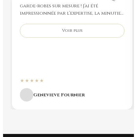
garde-robes sur mesure ! J’ai été
impressionnée par l’expertise, la minutie
et la convivialité de Patrick. Je
recommande fortement. Merci encore !
Voir plus
★★★★★
Genevieve Fournier