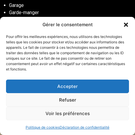
Garage
Garde-manger
Garde-robe
Gérer le consentement
Salle de jeux
Salle de lavage
Pour offrir les meilleures expériences, nous utilisons des technologies
Unité murale
telles que les cookies pour stocker et/ou accéder aux informations des
appareils. Le fait de consentir à ces technologies nous permettra de
Vestibule
traiter des données telles que le comportement de navigation ou les ID
Walk-in
uniques sur ce site. Le fait de ne pas consentir ou de retirer son
consentement peut avoir un effet négatif sur certaines caractéristiques
Social
et fonctions.
Facebook
Instagram
Accepter
Pinterest
Refuser
Voir les préférences
© 2026 | Rangement Solution | Tous droits réservés
Politique de cookies
Déclaration de confidentialité
| Bâtit avec ♡ par
Agence web