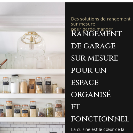
Des solutions de rangement
sur mesure
pour garde-manger
Rangement
de garage
sur mesure
pour un
espace
organisé
et
fonctionnel
La cuisine est le cœur de la