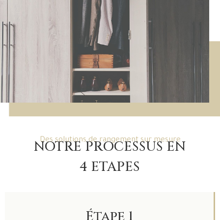
Des solutions de rangement sur mesure
NOTRE PROCESSUS EN
4 ETAPES
Étape 1