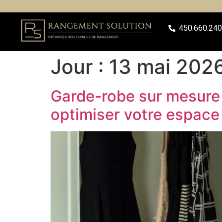
450.660.24
Jour :
13 mai 202
Garde-robe sur mesure 
optimiser votre espace