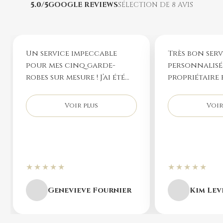
5.0/5
GOOGLE REVIEWS
SÉLECTION DE 8 AVIS
Un service impeccable
Très bon serv
pour mes cinq garde-
personnalisé.
robes sur mesure ! J’ai été
propriétaire 
impressionnée par
de nos besoin
l’expertise, la minutie et la
que l'espace s
Voir plus
Voir
convivialité de Patrick. Je
Au niveau du 
recommande fortement.
bon rapport 
Merci encore !
et j'ai fait pl
contacts ava
mon choix p
★★★★★
★★★★★
rangement s
Recommande
Genevieve Fournier
Kim Lev