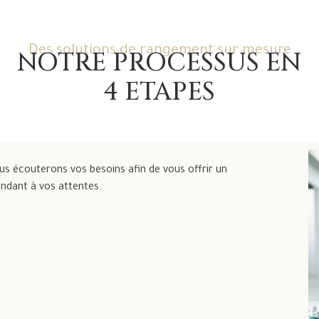
Des solutions de rangement sur mesure
NOTRE PROCESSUS EN
4 ETAPES
us écouterons vos besoins afin de vous offrir un
ondant à vos attentes.