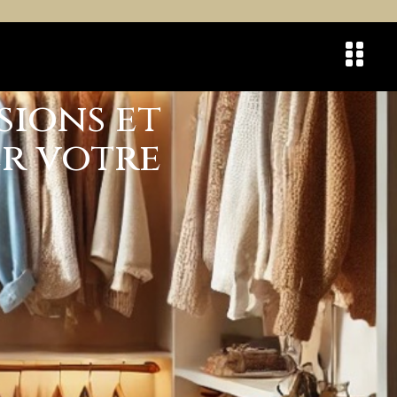
sions et
er votre