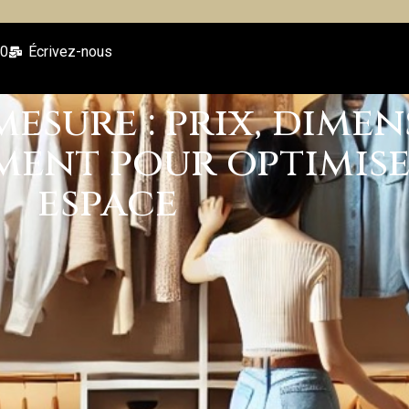
00
Écrivez-nous
esure : prix, dimen
ment pour optimis
espace